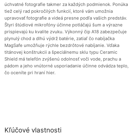
úchvatné fotografie takmer za každých podmienok. Ponúka
tiež celý rad pokročilých funkcií, ktoré vám umožnia
upravovať fotografie a videá presne podľa vašich predstáv.
Štyri štúdiové mikrofóny účinne potláčajú šum a výrazne
prispievajú ku kvalite zvuku. Výkonný čip A18 zabezpečuje
plynulý chod a dlhú výdrž batérie, zatiaľ čo nabíjačka
MagSafe umožňuje rýchle bezdrôtové nabíjanie. Vďaka
titánovej konštrukcii a špeciálnemu sklu typu Ceramic
Shield má telefón zvýšenú odolnosť voči vode, prachu a
pádom a jeho vnútorné usporiadanie účinne odvádza teplo,
čo oceníte pri hraní hier.
Kľúčové vlastnosti