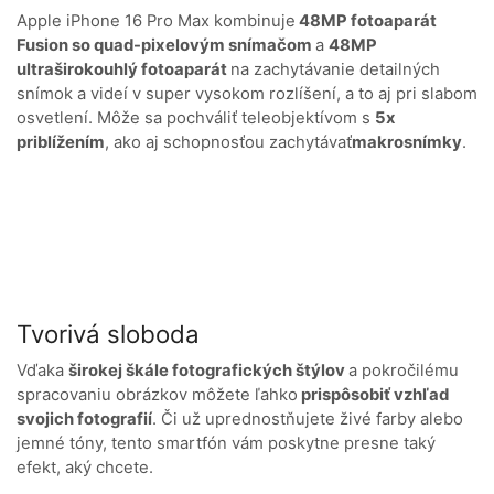
Apple iPhone 16 Pro Max kombinuje
48MP fotoaparát
Fusion so quad-pixelovým snímačom
a
48MP
ultraširokouhlý fotoaparát
na zachytávanie detailných
snímok a videí v super vysokom rozlíšení, a to aj pri slabom
osvetlení. Môže sa pochváliť teleobjektívom s
5x
priblížením
, ako aj schopnosťou zachytávať
makrosnímky
.
Tvorivá sloboda
Vďaka
širokej škále fotografických štýlov
a pokročilému
spracovaniu obrázkov môžete ľahko
prispôsobiť vzhľad
svojich fotografií
. Či už uprednostňujete živé farby alebo
jemné tóny, tento smartfón vám poskytne presne taký
efekt, aký chcete.