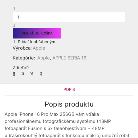
množstvo
Apple
iPhone
16
Pro
PRIDAŤ DO KOŠÍKA
Max
Pridať k obľúbeným
256GB
Výrobca:
Apple
Desert
Titanium
Kategórie:
Apple
,
APPLE SERIA 16
Zdieľať:
POPIS
Popis produktu
Apple iPhone 16 Pro Max 256GB vám vďaka
profesionálnemu fotografickému systému (48MP
fotoaparát Fusion s 5x teleobjektívom + 48MP
ultraširokouhlý fotoaparát s funkciou makro) umožní robiť