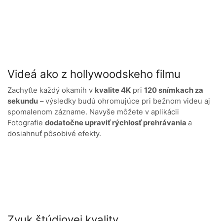
Videá ako z hollywoodskeho filmu
Zachyťte každý okamih v
kvalite 4K
pri
120 snímkach za
sekundu
– výsledky budú ohromujúce pri bežnom videu aj
spomalenom zázname. Navyše môžete v aplikácii
Fotografie
dodatočne upraviť rýchlosť prehrávania
a
dosiahnuť pôsobivé efekty.
Zvuk štúdiovej kvality