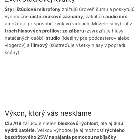
Štyri štúdiové mikrofóny
znižujú úroveň šumu a poskytujú
výnimočne
čisté zvukové záznamy
, zatiaľ čo
a
udio mix
umožňuje prispôsobiť zvuk vo videách. Môžete si vybrať z
troch hlasových profilov
:
zo záberu
(zvýrazňuje hlasy
natáčaných osôb),
studio
(ideálny pre podcasterov alebo
vlogerov) a
filmový
(sústreďuje všetky hlasy v popredí
scény).
Výkon, ktorý vás nesklame
Čip A18
zaručuje nielen
bleskovú rýchlosť
, ale aj
dlhú
výdrž batéri
e
. Veľkou výhodou je aj možnosť
rýchleho
bezdrôtového 25W napájania pomocou nabíjačky