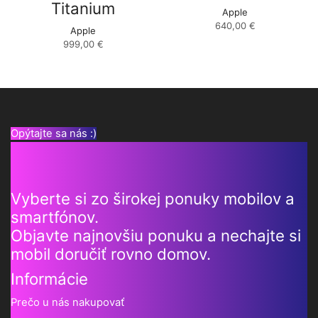
Titanium
Apple
640,00
€
Apple
999,00
€
Opýtajte sa nás :)
Vyberte si zo širokej ponuky mobilov a
smartfónov.
Objavte najnovšiu ponuku a nechajte si
mobil doručiť rovno domov.
Informácie
Prečo u nás nakupovať