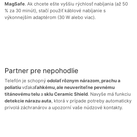
MagSafe
. Ak chcete ešte vyššiu rýchlosť nabíjania (až 50
% za 30 minút), stačí použiť káblové nabíjanie s
výkonnejším adaptérom (30 W alebo viac).
Partner pre nepohodlie
Telefón je schopný
odolať rôznym nárazom, prachu a
poliatiu
vďaka
ľahkému, ale neuveriteľne pevnému
titánovému telu
a
sklu Ceramic Shield
. Navyše má funkciu
detekcie nárazu auta
, ktorá v prípade potreby automaticky
privolá záchranárov a upozorní vaše núdzové kontakty.